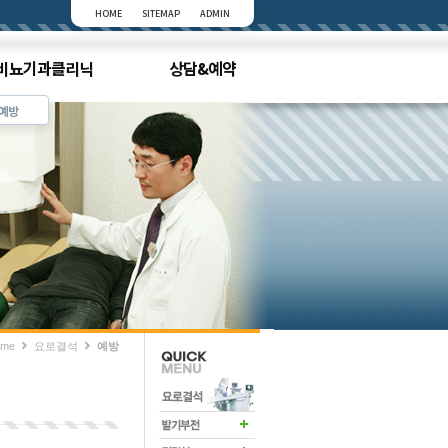
HOME
SITEMAP
ADMIN
비뇨기과클리닉
상담&예약
예방
me
요로결석
예방