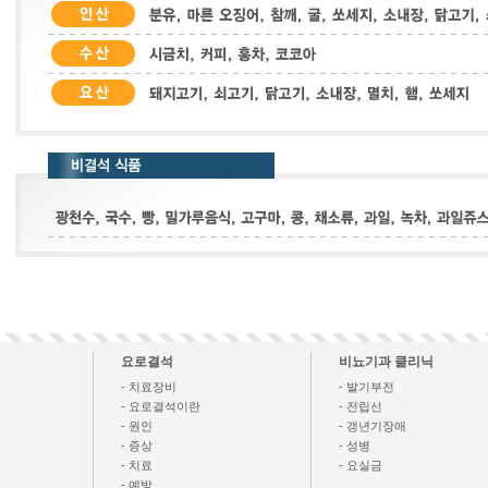
요로결석
비뇨기과 클리닉
- 치료장비
- 발기부전
- 요로결석이란
- 전립선
- 원인
- 갱년기장애
- 증상
- 성병
- 치료
- 요실금
- 예방