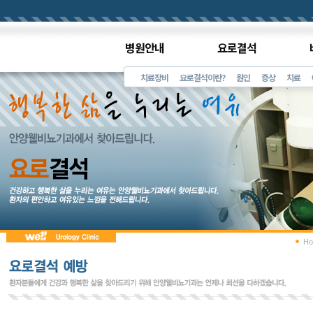
병원안내
요로결석
치료장비
요로결석이란?
원인
증상
치료
Ho